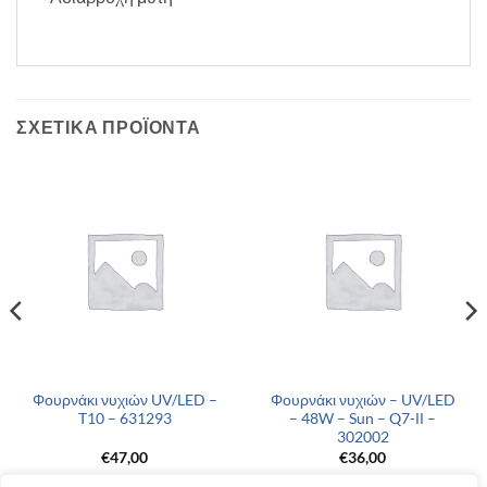
ΣΧΕΤΙΚΆ ΠΡΟΪΌΝΤΑ
Φουρνάκι νυχιών UV/LED –
Φουρνάκι νυχιών – UV/LED
T10 – 631293
– 48W – Sun – Q7-ΙΙ –
302002
€
47,00
€
36,00
α