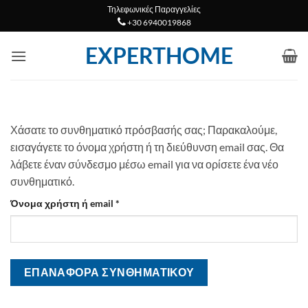
Μετάβαση
Τηλεφωνικές Παραγγελίες
+30 6940019868
στο
περιεχόμενο
EXPERTHOME
Χάσατε το συνθηματικό πρόσβασής σας; Παρακαλούμε,
εισαγάγετε το όνομα χρήστη ή τη διεύθυνση email σας. Θα
λάβετε έναν σύνδεσμο μέσω email για να ορίσετε ένα νέο
συνθηματικό.
Απαιτείται
Όνομα χρήστη ή email
*
ΕΠΑΝΑΦΟΡΆ ΣΥΝΘΗΜΑΤΙΚΟΎ