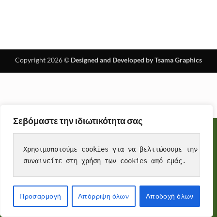
Copyright 2026 ©
Designed and Developed by Tsama Graphics
Σεβόμαστε την ιδιωτικότητα σας
Cookies
To make this site work properly, we sometimes place small
Χρησιμοποιούμε cookies για να βελτιώσουμε την εμπε
data files called cookies on your device. Most big websites do
συναινείτε στη χρήση των cookies από εμάς.
this too.
Accept
Προσαρμογή
Απόρριψη όλων
Αποδοχή όλων