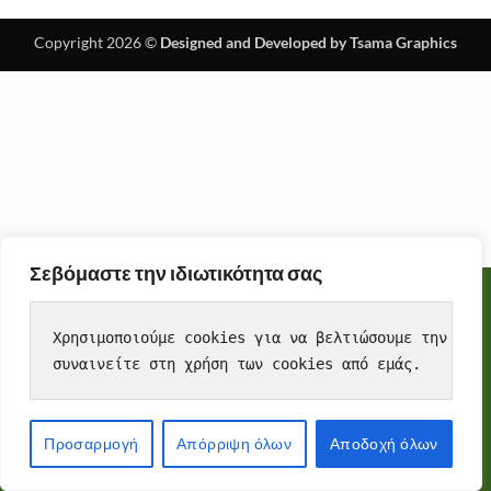
Copyright 2026 ©
Designed and Developed by Tsama Graphics
Σεβόμαστε την ιδιωτικότητα σας
Cookies
To make this site work properly, we sometimes place small
Χρησιμοποιούμε cookies για να βελτιώσουμε την εμπε
data files called cookies on your device. Most big websites do
συναινείτε στη χρήση των cookies από εμάς.
this too.
Accept
Προσαρμογή
Απόρριψη όλων
Αποδοχή όλων