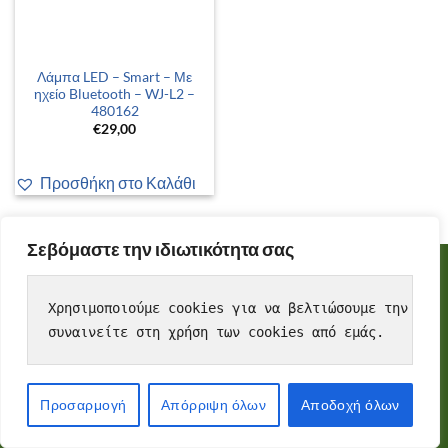
Λάμπα LED – Smart – Με
ηχείο Bluetooth – WJ-L2 –
480162
€
29,00
Προσθήκη στο Καλάθι
Σεβόμαστε την ιδιωτικότητα σας
Copyright 2026 ©
Designed and Developed by Tsama Graphics
Cookies
To make this site work properly, we sometimes place small
Χρησιμοποιούμε cookies για να βελτιώσουμε την εμπε
data files called cookies on your device. Most big websites do
συναινείτε στη χρήση των cookies από εμάς.
this too.
Accept
Προσαρμογή
Απόρριψη όλων
Αποδοχή όλων