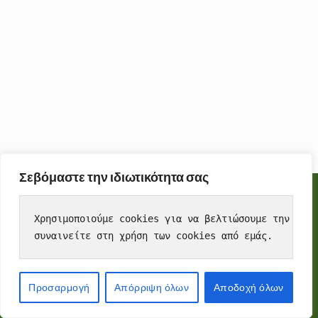
Σεβόμαστε την ιδιωτικότητα σας
Cookies
To make this site work properly, we sometimes place small
Χρησιμοποιούμε cookies για να βελτιώσουμε την εμπε
data files called cookies on your device. Most big websites do
συναινείτε στη χρήση των cookies από εμάς.
this too.
Accept
Προσαρμογή
Απόρριψη όλων
Αποδοχή όλων