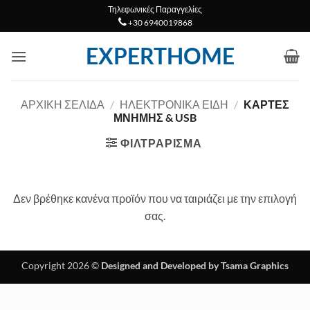
Μετάβαση
Τηλεφωνικές Παραγγελίες
+30 6940019868
στο
περιεχόμενο
EXPERTHOME
ΑΡΧΙΚΉ ΣΕΛΊΔΑ
/
ΗΛΕΚΤΡΟΝΙΚΑ ΕΙΔΗ
/
ΚΆΡΤΕΣ
ΜΝΉΜΗΣ & USB
ΦΙΛΤΡΆΡΙΣΜΑ
Δεν βρέθηκε κανένα προϊόν που να ταιριάζει με την επιλογή
σας.
Copyright 2026 ©
Designed and Developed by Tsama Graphics