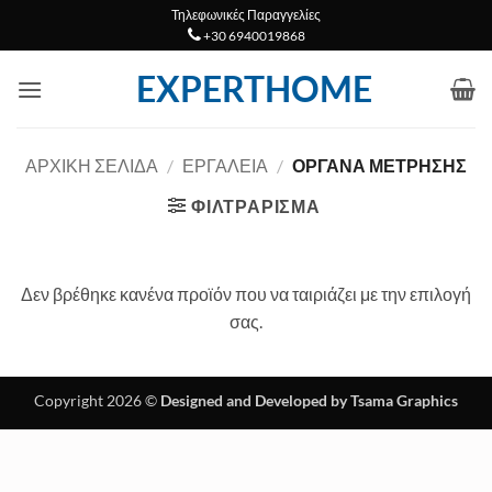
Μετάβαση
Τηλεφωνικές Παραγγελίες
+30 6940019868
στο
περιεχόμενο
EXPERTHOME
ΑΡΧΙΚΉ ΣΕΛΊΔΑ
/
ΕΡΓΑΛΕΙΑ
/
ΌΡΓΑΝΑ ΜΈΤΡΗΣΗΣ
ΦΙΛΤΡΆΡΙΣΜΑ
Δεν βρέθηκε κανένα προϊόν που να ταιριάζει με την επιλογή
σας.
Copyright 2026 ©
Designed and Developed by Tsama Graphics