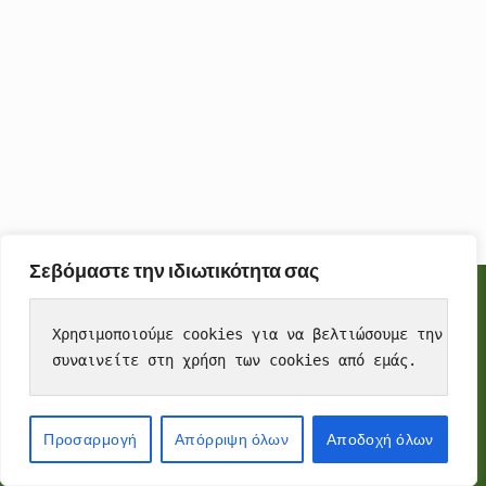
Σεβόμαστε την ιδιωτικότητα σας
Cookies
To make this site work properly, we sometimes place small
Χρησιμοποιούμε cookies για να βελτιώσουμε την εμπε
data files called cookies on your device. Most big websites do
συναινείτε στη χρήση των cookies από εμάς.
this too.
Accept
Προσαρμογή
Απόρριψη όλων
Αποδοχή όλων