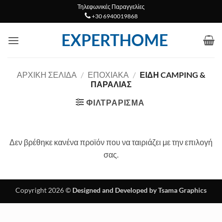
Μετάβαση
Τηλεφωνικές Παραγγελίες
+30 6940019868
στο
περιεχόμενο
EXPERTHOME
ΑΡΧΙΚΉ ΣΕΛΊΔΑ
/
ΕΠΟΧΙΑΚΑ
/
ΕΊΔΗ CAMPING &
ΠΑΡΑΛΊΑΣ
ΦΙΛΤΡΆΡΙΣΜΑ
Δεν βρέθηκε κανένα προϊόν που να ταιριάζει με την επιλογή
σας.
Copyright 2026 ©
Designed and Developed by Tsama Graphics