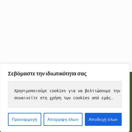
Σεβόμαστε την ιδιωτικότητα σας
Cookies
To make this site work properly, we sometimes place small
Χρησιμοποιούμε cookies για να βελτιώσουμε την εμπε
data files called cookies on your device. Most big websites do
συναινείτε στη χρήση των cookies από εμάς.
this too.
Accept
Προσαρμογή
Απόρριψη όλων
Αποδοχή όλων