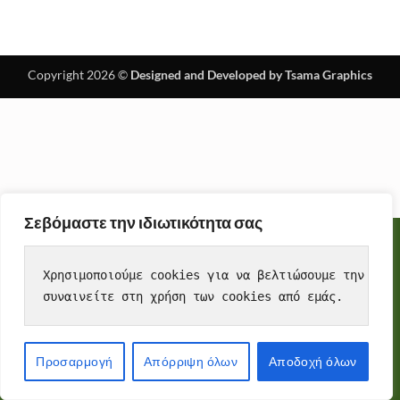
Copyright 2026 ©
Designed and Developed by Tsama Graphics
Σεβόμαστε την ιδιωτικότητα σας
Cookies
To make this site work properly, we sometimes place small
Χρησιμοποιούμε cookies για να βελτιώσουμε την εμπε
data files called cookies on your device. Most big websites do
συναινείτε στη χρήση των cookies από εμάς.
this too.
Accept
Προσαρμογή
Απόρριψη όλων
Αποδοχή όλων