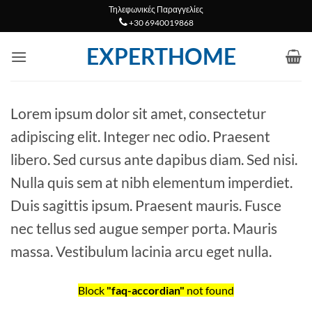
Μετάβαση
Τηλεφωνικές Παραγγελίες
+30 6940019868
στο
περιεχόμενο
EXPERTHOME
Lorem ipsum dolor sit amet, consectetur
adipiscing elit. Integer nec odio. Praesent
libero. Sed cursus ante dapibus diam. Sed nisi.
Nulla quis sem at nibh elementum imperdiet.
Duis sagittis ipsum. Praesent mauris. Fusce
nec tellus sed augue semper porta. Mauris
massa. Vestibulum lacinia arcu eget nulla.
Block
"faq-accordian"
not found