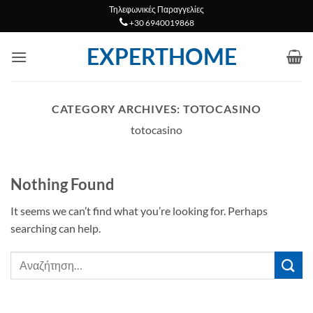
Μετάβαση
Τηλεφωνικές Παραγγελίες
+30 6940019868
στο
περιεχόμενο
EXPERTHOME
CATEGORY ARCHIVES:
TOTOCASINO
totocasino
Nothing Found
It seems we can’t find what you’re looking for. Perhaps
searching can help.