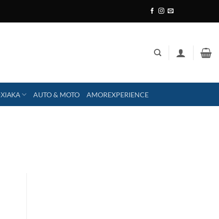
ΧΙΑΚΑ
AUTO & MOTO
AMOREXPERIENCE