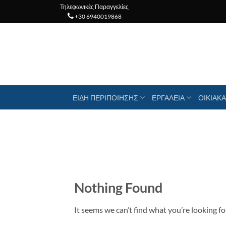
Μετάβαση
Τηλεφωνικές Παραγγελίες
+30 6940019868
στο
περιεχόμενο
ΕΙΔΗ ΠΕΡΙΠΟΙΗΣΗΣ
ΕΡΓΑΛΕΙΑ
ΟΙΚΙΑΚΑ
Nothing Found
It seems we can’t find what you’re looking fo