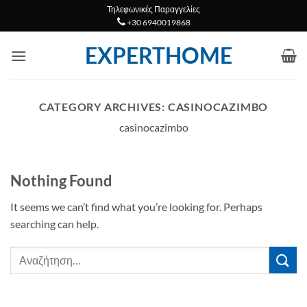
Μετάβαση
Τηλεφωνικές Παραγγελίες
+30 6940019868
στο
περιεχόμενο
EXPERTHOME
CATEGORY ARCHIVES:
CASINOCAZIMBO
casinocazimbo
Nothing Found
It seems we can’t find what you’re looking for. Perhaps
searching can help.