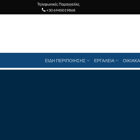
Μετάβαση
Τηλεφωνικές Παραγγελίες
+30 6940019868
στο
περιεχόμενο
ΕΙΔΗ ΠΕΡΙΠΟΙΗΣΗΣ
ΕΡΓΑΛΕΙΑ
ΟΙΚΙΑΚΑ