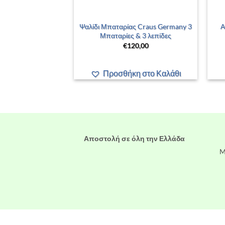
+
νιού – No.54 –
Ψαλίδι Μπαταρίας Craus Germany 3
Α
 – Snow Socks –
Μπαταρίες & 3 λεπίδες
r – 888854
€
120,00
5,00
Προσθήκη στο Καλάθι
η στο Καλάθι
Αποστολή σε όλη την Ελλάδα
M