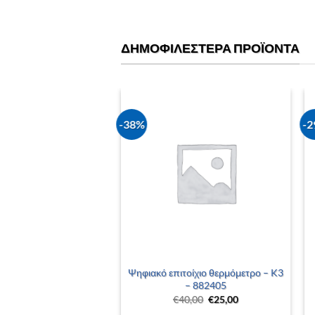
ΔΗΜΟΦΙΛΈΣΤΕΡΑ ΠΡΟΪΌΝΤΑ
-38%
-
+
Ψηφιακό επιτοίχιο θερμόμετρο – K3
– 882405
Original
Η
€
40,00
€
25,00
price
τρέχουσα