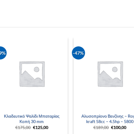
29%
-47%
+
+
Κλαδευτικό Ψαλίδι Μπαταρίας
Αλυσοπρίονο Βενζίνης – Ro
Κοπή 30 mm
kraft 58cc – 4.5hp – 5800
Original
Η
Original
Η
€
175,00
€
125,00
€
189,00
€
100,00
price
τρέχουσα
price
τρέ