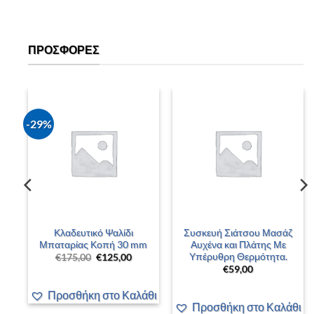
ΠΡΟΣΦΟΡΈΣ
-29%
Κλαδευτικό Ψαλίδι
Συσκευή Σιάτσου Μασάζ
2
Μπαταρίας Κοπή 30 mm
Αυχένα και Πλάτης Με
Υπέρυθρη Θερμότητα.
Original
Η
€
175,00
€
125,00
price
τρέχουσα
€
59,00
was:
τιμή
€175,00.
είναι:
€125,00.
Προσθήκη στο Καλάθι
άθι
Προσθήκη στο Καλάθι