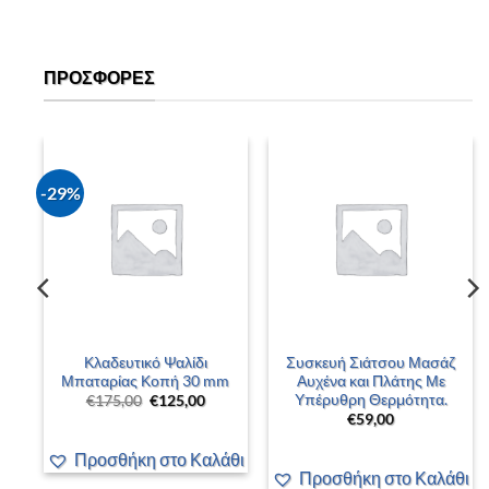
ΠΡΟΣΦΟΡΈΣ
-29%
–
Κλαδευτικό Ψαλίδι
Συσκευή Σιάτσου Μασάζ
 –
Μπαταρίας Κοπή 30 mm
Αυχένα και Πλάτης Με
Υπέρυθρη Θερμότητα.
Original
Η
€
175,00
€
125,00
price
τρέχουσα
€
59,00
was:
τιμή
έχουσα
€175,00.
είναι:
ή
€125,00.
Προσθήκη στο Καλάθι
αι:
00,00.
άθι
Προσθήκη στο Καλάθι