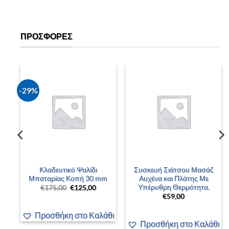
ΠΡΟΣΦΟΡΈΣ
-29%
–
Κλαδευτικό Ψαλίδι
Συσκευή Σιάτσου Μασάζ
 –
Μπαταρίας Κοπή 30 mm
Αυχένα και Πλάτης Με
Υπέρυθρη Θερμότητα.
Original
Η
€
175,00
€
125,00
price
τρέχουσα
€
59,00
was:
τιμή
έχουσα
€175,00.
είναι:
ή
€125,00.
Προσθήκη στο Καλάθι
αι:
00,00.
άθι
Προσθήκη στο Καλάθι