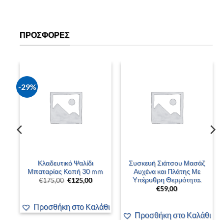
ΠΡΟΣΦΟΡΈΣ
-29%
–
Κλαδευτικό Ψαλίδι
Συσκευή Σιάτσου Μασάζ
 –
Μπαταρίας Κοπή 30 mm
Αυχένα και Πλάτης Με
Υπέρυθρη Θερμότητα.
Original
Η
€
175,00
€
125,00
price
τρέχουσα
€
59,00
was:
τιμή
έχουσα
€175,00.
είναι:
ή
€125,00.
Προσθήκη στο Καλάθι
αι:
00,00.
άθι
Προσθήκη στο Καλάθι