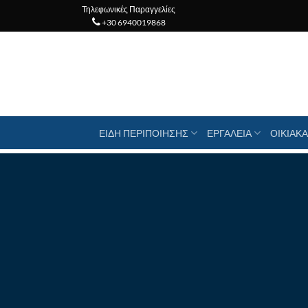
Μετάβαση
Τηλεφωνικές Παραγγελίες
+30 6940019868
στο
περιεχόμενο
ΕΙΔΗ ΠΕΡΙΠΟΙΗΣΗΣ
ΕΡΓΑΛΕΙΑ
ΟΙΚΙΑΚΑ