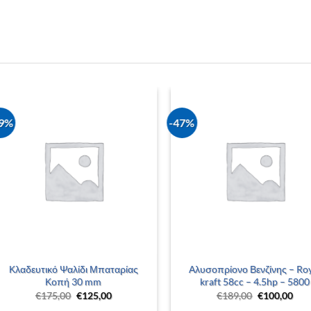
29%
-47%
+
+
Κλαδευτικό Ψαλίδι Μπαταρίας
Αλυσοπρίονο Βενζίνης – Ro
Κοπή 30 mm
kraft 58cc – 4.5hp – 5800
Original
Η
Original
Η
€
175,00
€
125,00
€
189,00
€
100,00
price
τρέχουσα
price
τρέ