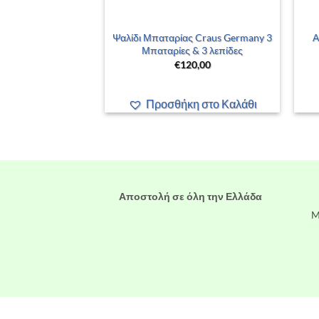
+
νιού – No.54 –
Ψαλίδι Μπαταρίας Craus Germany 3
Α
 – Snow Socks –
Μπαταρίες & 3 λεπίδες
r – 888854
€
120,00
5,00
Προσθήκη στο Καλάθι
η στο Καλάθι
Αποστολή σε όλη την Ελλάδα
M