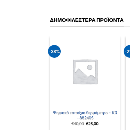
ΔΗΜΟΦΙΛΈΣΤΕΡΑ ΠΡΟΪΌΝΤΑ
-38%
-
+
Ψηφιακό επιτοίχιο θερμόμετρο – K3
– 882405
Original
Η
€
40,00
€
25,00
price
τρέχουσα