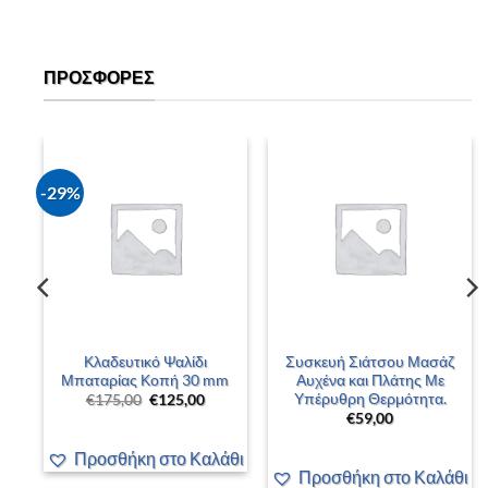
ΠΡΟΣΦΟΡΈΣ
-29%
–
Κλαδευτικό Ψαλίδι
Συσκευή Σιάτσου Μασάζ
 –
Μπαταρίας Κοπή 30 mm
Αυχένα και Πλάτης Με
Υπέρυθρη Θερμότητα.
Original
Η
€
175,00
€
125,00
price
τρέχουσα
€
59,00
was:
τιμή
έχουσα
€175,00.
είναι:
ή
€125,00.
Προσθήκη στο Καλάθι
αι:
00,00.
άθι
Προσθήκη στο Καλάθι