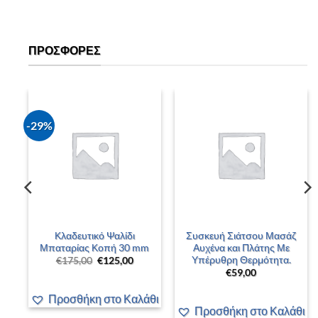
ΠΡΟΣΦΟΡΈΣ
-29%
–
Κλαδευτικό Ψαλίδι
Συσκευή Σιάτσου Μασάζ
 –
Μπαταρίας Κοπή 30 mm
Αυχένα και Πλάτης Με
Υπέρυθρη Θερμότητα.
Original
Η
€
175,00
€
125,00
price
τρέχουσα
€
59,00
was:
τιμή
έχουσα
€175,00.
είναι:
ή
€125,00.
Προσθήκη στο Καλάθι
αι:
00,00.
άθι
Προσθήκη στο Καλάθι