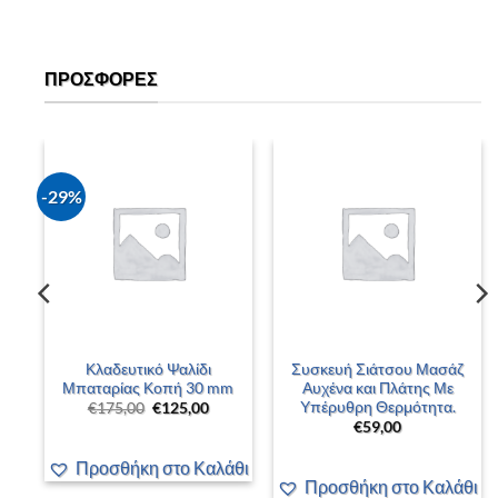
ΠΡΟΣΦΟΡΈΣ
-29%
–
Κλαδευτικό Ψαλίδι
Συσκευή Σιάτσου Μασάζ
 –
Μπαταρίας Κοπή 30 mm
Αυχένα και Πλάτης Με
Υπέρυθρη Θερμότητα.
Original
Η
€
175,00
€
125,00
price
τρέχουσα
€
59,00
was:
τιμή
έχουσα
€175,00.
είναι:
ή
€125,00.
Προσθήκη στο Καλάθι
αι:
00,00.
άθι
Προσθήκη στο Καλάθι