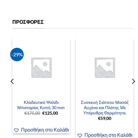
ΠΡΟΣΦΟΡΈΣ
-29%
Κλαδευτικό Ψαλίδι
Συσκευή Σιάτσου Μασάζ
2
Μπαταρίας Κοπή 30 mm
Αυχένα και Πλάτης Με
Υπέρυθρη Θερμότητα.
Original
Η
€
175,00
€
125,00
price
τρέχουσα
€
59,00
was:
τιμή
€175,00.
είναι:
€125,00.
Προσθήκη στο Καλάθι
άθι
Προσθήκη στο Καλάθι