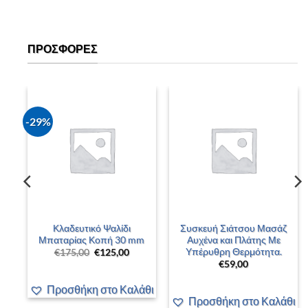
ΠΡΟΣΦΟΡΈΣ
-29%
Κλαδευτικό Ψαλίδι
Συσκευή Σιάτσου Μασάζ
2
Μπαταρίας Κοπή 30 mm
Αυχένα και Πλάτης Με
Υπέρυθρη Θερμότητα.
Original
Η
€
175,00
€
125,00
price
τρέχουσα
€
59,00
was:
τιμή
€175,00.
είναι:
€125,00.
Προσθήκη στο Καλάθι
άθι
Προσθήκη στο Καλάθι