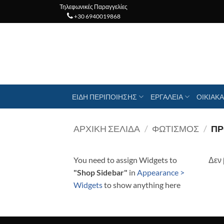
Μετάβαση
Τηλεφωνικές Παραγγελίες
+30 6940019868
στο
περιεχόμενο
ΕΙΔΗ ΠΕΡΙΠΟΙΗΣΗΣ
ΕΡΓΑΛΕΙΑ
ΟΙΚΙΑΚΑ
ΑΡΧΙΚΉ ΣΕΛΊΔΑ
/
ΦΩΤΙΣΜΟΣ
/
ΠΡ
You need to assign Widgets to
Δεν 
"Shop Sidebar"
in
Appearance >
Widgets
to show anything here