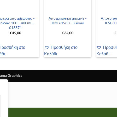
+
+
ριέρα αποτρίχωσης –
Αποτριχωτική μηχανή –
Αποτριχω
roWax-100 – 400ml –
KM-6198B – Kemei
KM-302
018871
€
45,00
€
34,00
€
Προσθήκη στο
Προσθήκη στο
Προσθή
άθι
Καλάθι
Καλάθι
sama Graphics
 εμπειρία περιήγησής σας, να προβάλλουμε εξατομικευμένες