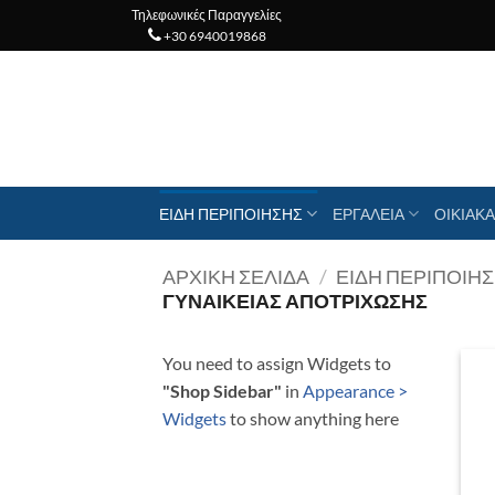
Μετάβαση
Τηλεφωνικές Παραγγελίες
+30 6940019868
στο
περιεχόμενο
ΕΙΔΗ ΠΕΡΙΠΟΙΗΣΗΣ
ΕΡΓΑΛΕΙΑ
ΟΙΚΙΑΚΑ
ΑΡΧΙΚΉ ΣΕΛΊΔΑ
/
ΕΙΔΗ ΠΕΡΙΠΟΙΗ
ΓΥΝΑΙΚΕΊΑΣ ΑΠΟΤΡΊΧΩΣΗΣ
You need to assign Widgets to
"Shop Sidebar"
in
Appearance >
Widgets
to show anything here