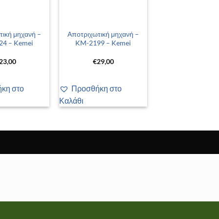
+
τική μηχανή –
Αποτριχωτική μηχανή –
4 – Kemei
KM-2199 – Kemei
23,00
€
29,00
κη στο
Προσθήκη στο
Καλάθι
 διαφημίσεις ή περιεχόμενο και να αναλύουμε την επισκεψι