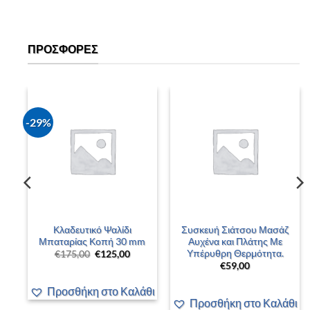
ΠΡΟΣΦΟΡΈΣ
-29%
–
Κλαδευτικό Ψαλίδι
Συσκευή Σιάτσου Μασάζ
 –
Μπαταρίας Κοπή 30 mm
Αυχένα και Πλάτης Με
Υπέρυθρη Θερμότητα.
Original
Η
€
175,00
€
125,00
price
τρέχουσα
€
59,00
was:
τιμή
έχουσα
€175,00.
είναι:
ή
€125,00.
Προσθήκη στο Καλάθι
αι:
00,00.
άθι
Προσθήκη στο Καλάθι