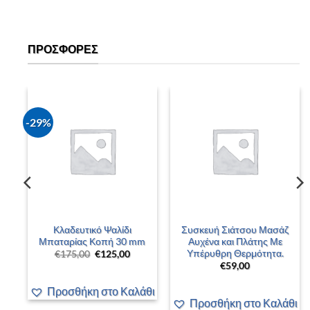
ΠΡΟΣΦΟΡΈΣ
-29%
–
Κλαδευτικό Ψαλίδι
Συσκευή Σιάτσου Μασάζ
 –
Μπαταρίας Κοπή 30 mm
Αυχένα και Πλάτης Με
Υπέρυθρη Θερμότητα.
Original
Η
€
175,00
€
125,00
price
τρέχουσα
€
59,00
was:
τιμή
έχουσα
€175,00.
είναι:
ή
€125,00.
Προσθήκη στο Καλάθι
αι:
00,00.
άθι
Προσθήκη στο Καλάθι