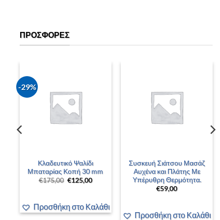
ΠΡΟΣΦΟΡΈΣ
-29%
–
Κλαδευτικό Ψαλίδι
Συσκευή Σιάτσου Μασάζ
 –
Μπαταρίας Κοπή 30 mm
Αυχένα και Πλάτης Με
Υπέρυθρη Θερμότητα.
Original
Η
€
175,00
€
125,00
price
τρέχουσα
€
59,00
was:
τιμή
έχουσα
€175,00.
είναι:
ή
€125,00.
Προσθήκη στο Καλάθι
αι:
00,00.
άθι
Προσθήκη στο Καλάθι