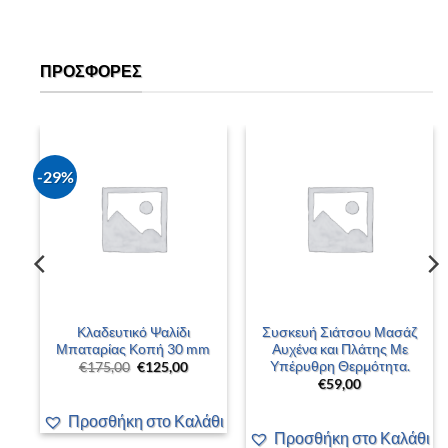
ΠΡΟΣΦΟΡΈΣ
-29%
–
Κλαδευτικό Ψαλίδι
Συσκευή Σιάτσου Μασάζ
 –
Μπαταρίας Κοπή 30 mm
Αυχένα και Πλάτης Με
Υπέρυθρη Θερμότητα.
Original
Η
€
175,00
€
125,00
price
τρέχουσα
€
59,00
was:
τιμή
έχουσα
€175,00.
είναι:
ή
€125,00.
Προσθήκη στο Καλάθι
αι:
00,00.
άθι
Προσθήκη στο Καλάθι