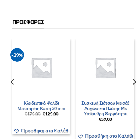
ΠΡΟΣΦΟΡΈΣ
-29%
Κλαδευτικό Ψαλίδι
Συσκευή Σιάτσου Μασάζ
2
Μπαταρίας Κοπή 30 mm
Αυχένα και Πλάτης Με
Υπέρυθρη Θερμότητα.
Original
Η
€
175,00
€
125,00
price
τρέχουσα
€
59,00
was:
τιμή
€175,00.
είναι:
€125,00.
Προσθήκη στο Καλάθι
άθι
Προσθήκη στο Καλάθι